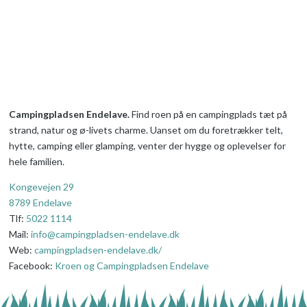
Campingpladsen Endelave.
Find roen på en campingplads tæt på
strand, natur og ø-livets charme.
Uanset om du foretrækker telt,
hytte, camping eller glamping, venter der
hygge og oplevelser for
hele familien.
K
ongevejen 29
8789 Endelave
Tlf:
5022 1114
Mail:
info@campingpladsen-endelave.dk
Web:
campingpladsen-endelave.dk/
Facebook:
Kroen og Campingpladsen Endelave